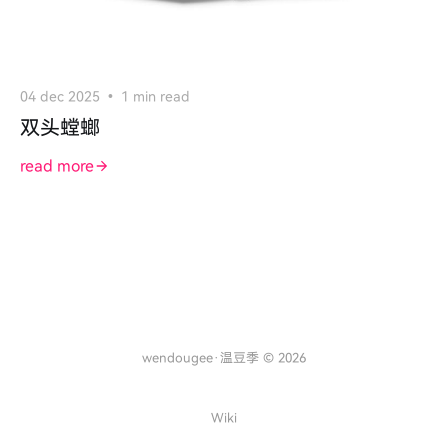
04 dec 2025
1 min read
双头螳螂
read more
wendougee·温豆季 © 2026
Wiki