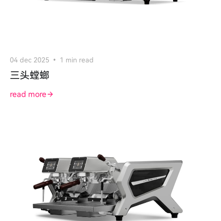
04 dec 2025
1 min read
三头螳螂
read more