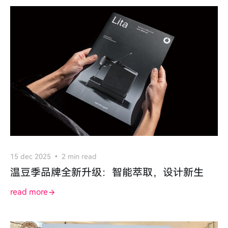
15 dec 2025
2 min read
温豆季品牌全新升级：智能萃取，设计新生
read more