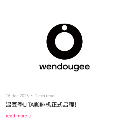
15 dec 2025
1 min read
温豆季LITA咖啡机正式启程！
read more