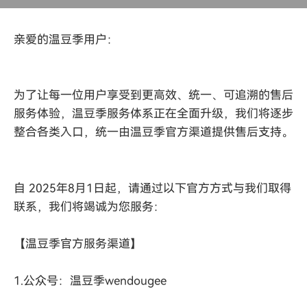
亲爱的温豆季用户：
为了让每一位用户享受到更
高效、统一、可追溯
的售后
服务体验，
温豆季服务体系正在全面升级
，我们将逐步
整合各类入口，统一由
温豆季官方渠道提供售后支持
。
自
2025年8月1日起
，请通过以下官方方式与我们取得
联系，我们将竭诚为您服务：
【温豆季官方服务渠道】
1.公众号：温豆季wendougee