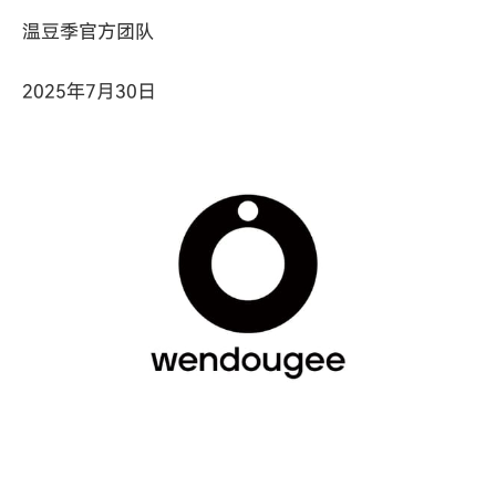
温豆季官方团队
2025年7月30日