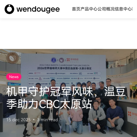
首页
产品中心
公司概况
信息中心
联
News
机甲守护冠军风味，温豆
季助力CBC太原站
15 dec 2025
3 min read