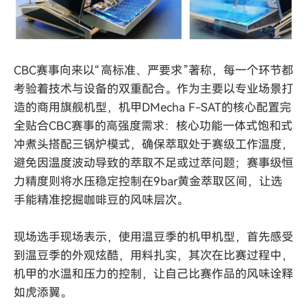
CBC赛事向来以“高标准、严要求”著称，每一个环节都
考验着技术与设备的双重配合。作为主要以专业场景打
造的商用旗舰机型，机甲DMecha F-SAT的核心配置完
全贴合CBC赛事的高强度需求：
核心功能
一体式饱和式
冲煮头搭配三锅炉模式
，确保萃取处于赛级工作温度，
避免因温度波动导致的萃取不足或过萃问题；
赛事级恒
力精度
则将水压稳定控制在9bar黄金萃取区间，让选
手能精准挖掘咖啡豆的风味层次。
现场选手现场表示，使用温豆季的机甲机型，首先感受
到温豆季的外观炫酷，用料扎实，其次在比赛过程中，
机甲的水温和压力的控制，让自己比赛作品的风味诠释
如虎添翼。